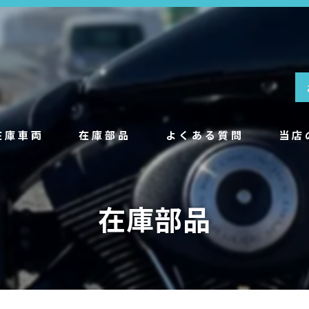
在庫車両
在庫部品
よくある質問
当店
中古
在庫部品
販売
買取
メンテ