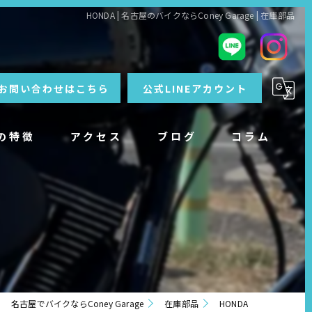
HONDA | 名古屋のバイクならConey Garage | 在庫部品
お問い合わせはこちら
公式LINEアカウント
の特徴
アクセス
ブログ
コラム
ナンス
名古屋でバイクならConey Garage
在庫部品
HONDA